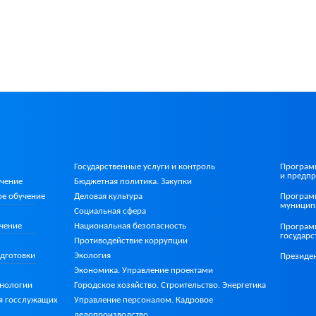
Государственные услуги и контроль
Програм
и предпр
учение
Бюджетная политика. Закупки
ое
обучение
Деловая культура
Програм
муницип
Социальная сфера
Национальная безопасность
чение
Програм
государ
Противодействие коррупции
Экология
дготовки
Президе
Экономика. Управление проектами
Городское хозяйство. Строительство. Энергетика
хнологии
Управление персоналом. Кадровое
я госслужащих
делопроизводство