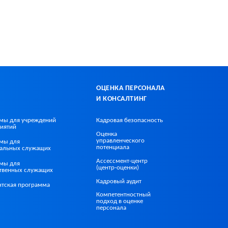
ОЦЕНКА ПЕРСОНАЛА
И КОНСАЛТИНГ
мы для учреждений
Кадровая безопасность
иятий
Оценка
управленческого
мы для
потенциала
альных служащих
Ассессмент-центр
мы для
(центр-оценки)
ственных служащих
Кадровый аудит
нтская программа
Компетентностный
подход в оценке
персонала