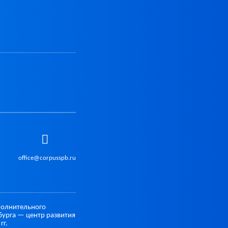
office@corpusspb.ru
полнительного
урга — центр развития
гг.