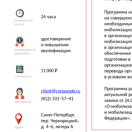
Программа н
24 часа
на совершен
количество
необходимых
часов
мобилизацио
в организаци
удостоверение
мобилизацио
о повышении
в организаци
выдаваемый
квалификации
обеспечения
документ
подготовки в
организацио
11 000 ₽
перевода орг
стоимость
в условиях в
Программа р
client@corpusspb.ru
актуальной 
(812) 331−57−41
закона
от 26.
менеджер
«О мобилиза
и мобилизац
Санкт-Петербург
,
Федерации».
пер. Чернорецкий,
д. 4−6, литера А
адрес