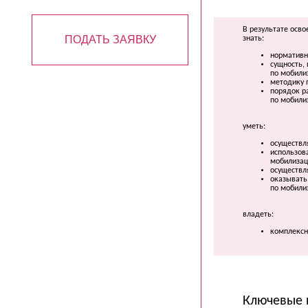
В результате осв
ПОДАТЬ ЗАЯВКУ
знать:
нормативн
сущность,
по мобили
методику 
порядок р
по мобили
уметь:
осуществл
использов
мобилизац
осуществл
оказывать
по мобили
владеть:
комплексн
Ключевые 