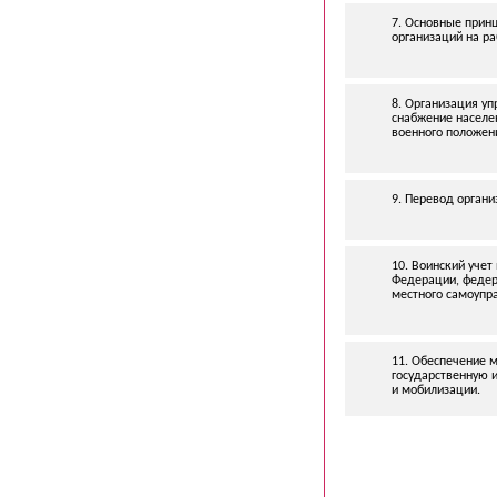
7. Основные принц
организаций на ра
8. Организация уп
снабжение населе
военного положени
9. Перевод органи
10. Воинский уче
Федерации, федер
местного самоупра
11. Обеспечение 
государственную 
и мобилизации.