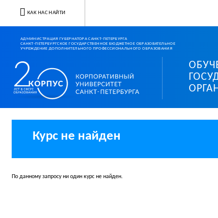
КАК НАС НАЙТИ
АДМИНИСТРАЦИЯ ГУБЕРНАТОРА САНКТ-ПЕТЕРБУРГА
САНКТ-ПЕТЕРБУРГСКОЕ ГОСУДАРСТВЕННОЕ БЮДЖЕТНОЕ ОБРАЗОВАТЕЛЬНОЕ
УЧРЕЖДЕНИЕ ДОПОЛНИТЕЛЬНОГО ПРОФЕССИОНАЛЬНОГО ОБРАЗОВАНИЯ
ОБУЧ
Корпоративный университ
ГОСУ
ОРГА
Курс не найден
По данному запросу ни один курс не найден.