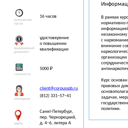
Информац
16 часов
В рамках кур
количество
нормативно-
часов
информацией
незаконному 
удостоверение
с наркомание
о повышении
внимание со
выдаваемый
квалификации
наркологиче
документ
организации
сотрудничест
5000 ₽
антинаркотич
стоимость
Курс основа
правовых док
client@corpusspb.ru
основополага
(812) 331−57−41
задачах, мер
менеджер
государствен
политики.
Санкт-Петербург
,
пер. Чернорецкий,
д. 4−6, литера А
адрес