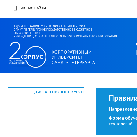
КАК НАС НАЙТИ
АДМИНИСТРАЦИЯ ГУБЕРНАТОРА САНКТ-ПЕТЕРБУРГА
САНКТ-ПЕТЕРБУРГСКОЕ ГОСУДАРСТВЕННОЕ БЮДЖЕТНОЕ
ОБРАЗОВАТЕЛЬНОЕ
УЧРЕЖДЕНИЕ ДОПОЛНИТЕЛЬНОГО ПРОФЕССИОНАЛЬНОГО ОБРАЗОВАНИЯ
Корпоративный ун
ДИСТАНЦИОННЫЕ КУРСЫ
Правила
Направление
Форма обуче
технологий