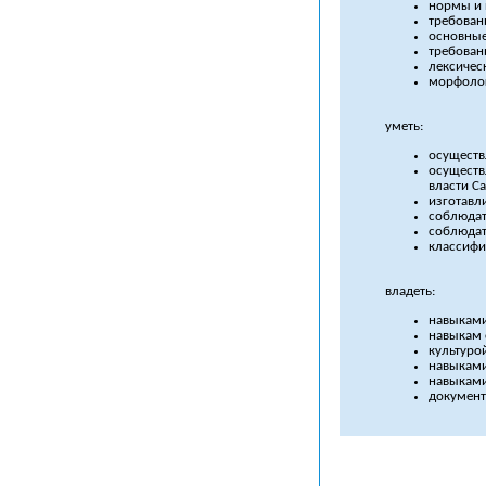
нормы и 
требован
основные
требован
лексичес
морфолог
уметь:
осуществ
осуществ
власти Са
изготавл
соблюдат
соблюдат
классифи
владеть:
навыками
навыкам 
культуро
навыками
навыками
документ