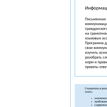
Информац
Письменная 
коммуникаци
гражданского
на грамотно
языковых ос
Программа д
свои коммун
изучить осн
разобрать с
норм и прави
проекты отв
Слушатель в ре
знать:
значения
требован
содержан