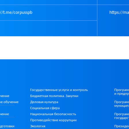
://t.me/corpusspb
https://m
Государственные услуги и контроль
Програм
и предпр
учение
Бюджетная политика. Закупки
ое
обучение
Деловая культура
Програм
муницип
Социальная сфера
Национальная безопасность
чение
Програм
государ
Противодействие коррупции
Экология
дготовки
Президе