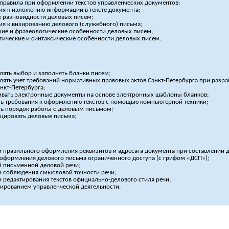
правила при оформлении текстов управленческих документов;
ия к изложению информации в тексте документа;
 разновидности деловых писем;
ия к визированию делового (служебного) письма;
кие и фразеологические особенности деловых писем;
ические и синтаксические особенности деловых писем.
лять выбор и заполнять бланки писем;
лять учет требований нормативных правовых актов
Санкт-Петербурга
при разра
нкт-Петербурга;
ивать электронные документы на основе электронных шаблоны бланков;
ь требования к оформлению текстов с помощью компьютерной техники;
ь порядок работы с деловым письмом;
цировать деловые письма;
 правильного оформления реквизитов и адресата документа при составлении 
оформления делового письма ограниченного доступа (с грифом «ДСП»);
й письменной деловой речи;
 соблюдения смысловой точности речи;
 редактирования текстов
официально-делового
стиля речи;
ированием управленческой деятельности.