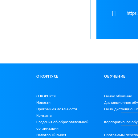
https
О КОРПУСЕ
ОБУЧЕНИЕ
О КОРПУСе
Очное обучение
Новости
Дистанционное об
Программа лояльности
Очно-дистанционн
Контакты
Сведения об образовательной
Корпоративное обу
организации
Налоговый вычет
Программы перепо