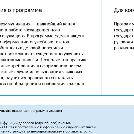
ия о программе
Для ког
коммуникация — важнейший канал
Программ
и в работе государственного
государс
 служащего. В программе сделан акцент
государс
м оформлении служебных текстов,
руководи
обенностях деловой переписки.
различны
ает возможность существенно улучшить
икативные навыки. Позволяет на практике
овные требования к оформлению писем,
ложные случаи использования языковых
л, научиться правильно составлять
етов на обращения и сообщения граждан.
зультате освоения программы должен
 и функции делового (служебного) письма;
ия ГОСТа к составлению и оформлению служебных писем;
ие инструкций по делопроизводству в органах власти;