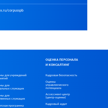
ax.ru/corpusspb
ОЦЕНКА ПЕРСОНАЛА
И КОНСАЛТИНГ
мы для учреждений
Кадровая безопасность
иятий
Оценка
управленческого
мы для
потенциала
альных служащих
Ассессмент-центр
мы для
(центр-оценки)
ственных служащих
Кадровый аудит
нтская программа