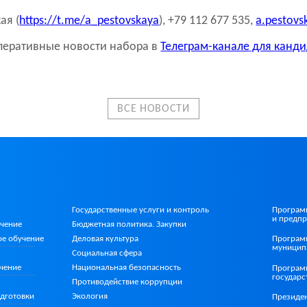
ая (
https://t.me/a_pestovskaya
), +79 112 677 535,
a.pestovs
оперативные новости набора в
Телеграм-канале
для канди
ВСЕ НОВОСТИ
Государственные услуги и контроль
Програм
и предпр
учение
Бюджетная политика. Закупки
ое
обучение
Деловая культура
Програм
муницип
Социальная сфера
Национальная безопасность
чение
Програм
государ
Противодействие коррупции
Экология
дготовки
Президе