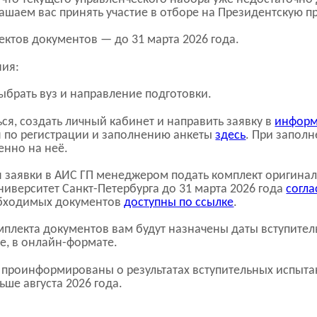
ашаем вас принять участие в отборе на Президентскую п
ектов документов — до
31
марта 2026 года
.
ния:
выбрать вуз и направление подготовки.
ься, создать личный кабинет и направить заявку в
информ
я по регистрации и заполнению анкеты
здесь
. При запол
енно на неё.
я заявки в АИС ГП менеджером подать комплект оригина
ниверситет
Санкт-Петербурга
до 31 марта 2026 года
согл
бходимых документов
доступны по ссылке
.
омплекта документов вам будут назначены даты вступите
те,
в онлайн-формате
.
т проинформированы о результатах вступительных испыта
ьше августа 2026 года.