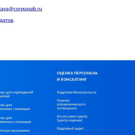
kaya@corpusspb.ru
датов
.
ОЦЕНКА ПЕРСОНАЛА
И КОНСАЛТИНГ
мы для учреждений
Кадровая безопасность
иятий
Оценка
управленческого
мы для
потенциала
альных служащих
Ассессмент-центр
мы для
(центр-оценки)
ственных служащих
Кадровый аудит
нтская программа