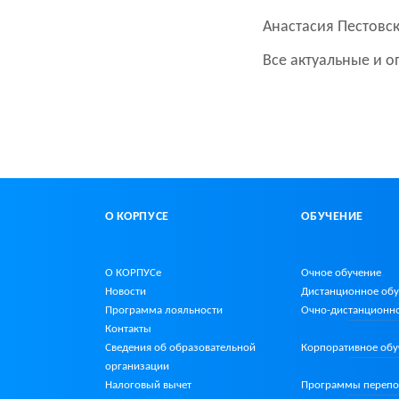
Анастасия Пестовск
Все актуальные и 
О КОРПУСЕ
ОБУЧЕНИЕ
О КОРПУСе
Очное обучение
Новости
Дистанционное об
Программа лояльности
Очно-дистанционн
Контакты
Сведения об образовательной
Корпоративное обу
организации
Налоговый вычет
Программы перепо