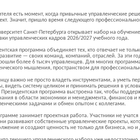
ителя есть момент, когда привычные управленческие реш
ект. Значит, пришло время следующего профессионально
иверситет
Санкт-Петербурга
открывает набор на обучение
ки управленческих кадров 2026/2027 учебного года.
ентская программа объединяет тех, кто отвечает не тольк
а развитие — своих команд, компаний, отраслей. За эти 
рошли более 6 тысяч управленцев. Для многих программа
енческого мышления, пространством для профессиональн
нцу важно не просто владеть инструментами, а уметь п
, видеть систему целиком и принимать решения в услов
 Президентская программа выстроена так, чтобы поддерж
знания в области экономики и менеджмента, финансов и 
ленческими задачами и обмен опытом с коллегами.
грамме занимает проектная работа. Участники не учатся
они развивают собственные управленческие проекты, кот
лжение и создают ценность не только для бизнеса, но и 
, что текущего управленческого набора уже недостаточно