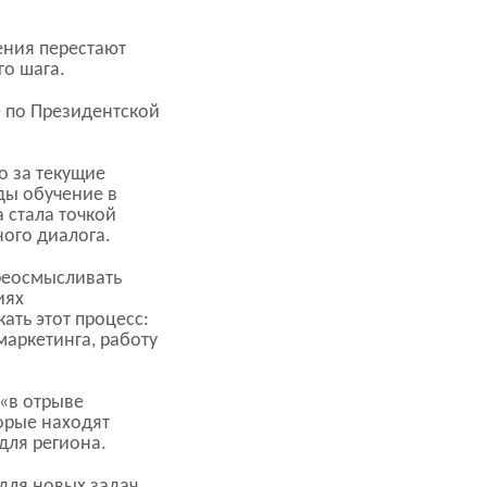
ения перестают
го шага.
 по Президентской
о за текущие
годы обучение
в
 стала точкой
ого диалога.
ереосмысливать
иях
ать этот процесс:
маркетинга, работу
 «в отрыве
орые находят
для региона.
 для новых задач