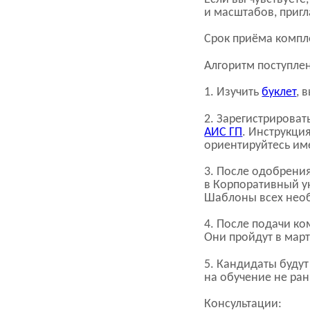
и масштабов, пригл
Срок приёма компл
Алгоритм поступле
1. Изучить
буклет
, 
2. Зарегистрироват
АИС ГП
. Инструкци
ориентируйтесь им
3. После одобрени
в Корпоративный у
Шаблоны всех нео
4. После подачи к
Они пройдут в мар
5. Кандидаты буду
на обучение не ран
Консультации: