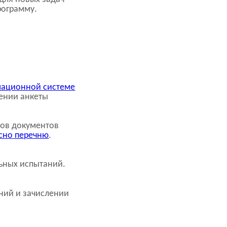
рограмму.
ационной системе
нении анкеты
лов документов
асно перечню
.
льных испытаний.
ний и зачислении