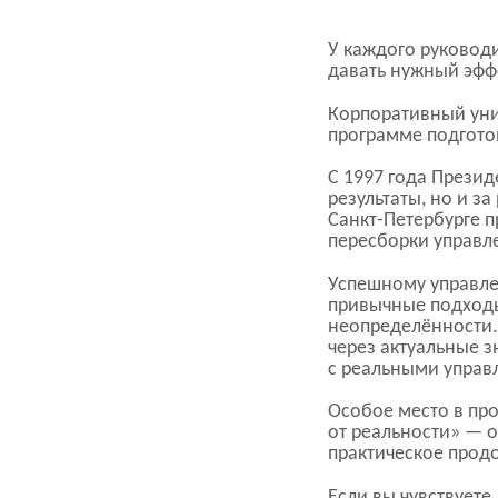
У каждого руковод
давать нужный эфф
Корпоративный ун
программе подготов
С 1997 года Презид
результаты, но и з
Санкт-Петербурге
п
пересборки управл
Успешному управле
привычные подходы
неопределённости.
через актуальные 
с реальными управ
Особое место в про
от реальности» — 
практическое продо
Если вы чувствуете