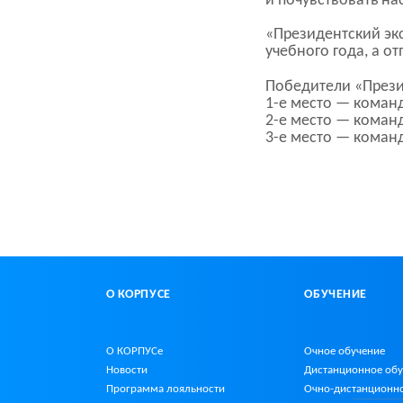
и почувствовать н
«Президентский эк
учебного года, а о
Победители «Прези
1-е место — коман
2-е место — коман
3-е место — кома
О КОРПУСЕ
ОБУЧЕНИЕ
О КОРПУСе
Очное обучение
Новости
Дистанционное об
Программа лояльности
Очно-дистанционн