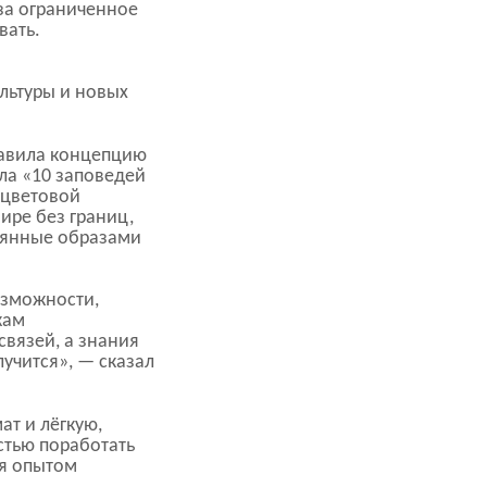
 за ограниченное
вать.
а
льтуры и новых
тавила концепцию
ла «10 заповедей
 цветовой
ре без границ,
веянные образами
озможности,
кам
связей, а знания
учится», — сказал
ат и лёгкую,
стью поработать
ся опытом