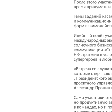
После этого участн
время придумать и 
Темы заданий каса
и коммуникационны
форм взаимодейст
Идейный полёт уча
международных эко
солнечного бизнес
коммуникации «Сте
HR-стратегия
в усл
супергероев и люб
«Встреча со слуша
которые открывают
„Президентского эк
проектного управл
Александр Пронин 
Сами участники от
но продуктивную а
в командах, но и п