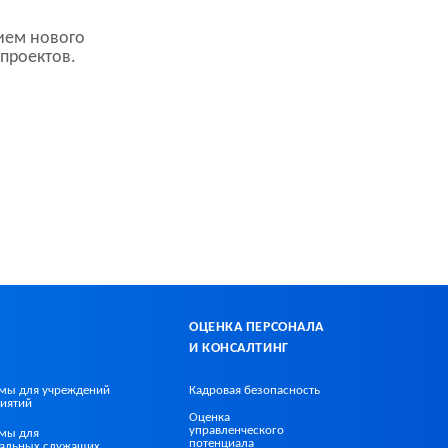
ием нового
 проектов.
ОЦЕНКА ПЕРСОНАЛА
И КОНСАЛТИНГ
мы для учреждений
Кадровая безопасность
иятий
Оценка
управленческого
мы для
потенциала
альных служащих