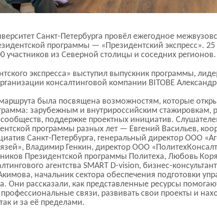
иверситет
Санкт-Петербурга
провёл ежегодное межвузовс
езидентской программы — «Президентский экспресс». 25
0 участников из Северной столицы и соседних регионов.
тского экспресса» выступил выпускник программы, лиде
организации консалтинговой компании BITOBE Александр
 маршрута была посвящена возможностям, которые откр
грамма: зарубежным и внутрироссийским стажировкам, 
сообществ, поддержке проектных инициатив. Слушателе
ентской программы разных лет — Евгений Васильев, коо
ициатив
Санкт-Петербурга
, генеральный директор ООО «А
вязей», Владимир Генкин, директор ООО «ПолитехКонсалт
ников Президентской программы Политеха, Любовь Коря
алтингового агентства SMART
D-vision
,
бизнес-консультан
Акимова, начальник сектора обеспечения подготовки уп
а. Они рассказали, как представленные ресурсы помогаю
 профессиональные связи, развивать свои проекты и нах
 так и за её пределами.