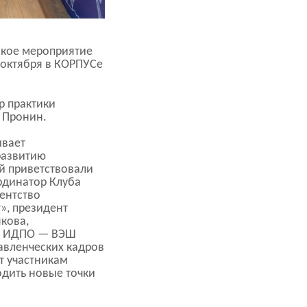
кое мероприятие
 октября в КОРПУСе
р практики
 Пронин.
ывает
развитию
й приветствовали
рдинатор Клуба
гентство
», президент
кова,
т
ИДПО — ВЭШ
равленческих кадров
т участникам
одить новые точки