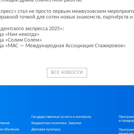
астоящий драйв совместной работы.
спресс» стал не просто первым межвузовским мероприят
тправной точкой для сотен новых знакомств, партнёрств и
дентского экспресса 2025»:
да «Нам некогда»
да «Солим Солем»
нда «МАС — Международная Ассоциация Стажировок»
ВСЕ НОВОСТИ
Государственные услуги и контроль
Програм
и предпр
учение
Бюджетная политика. Закупки
ое
обучение
Деловая культура
Програм
муницип