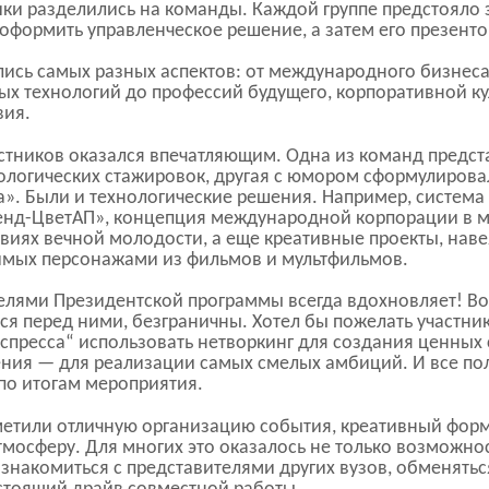
ики разделились на команды. Каждой группе предстояло
оформить управленческое решение, а затем его презенто
лись самых разных аспектов: от международного бизнес
х технологий до профессий будущего, корпоративной ку
вия.
стников оказался впечатляющим. Одна из команд предс
логических стажировок, другая с юмором сформулирова
а». Были и технологические решения. Например, система
нд-ЦветАП», концепция международной корпорации в ми
овиях вечной молодости, а еще креативные проекты, на
имых персонажами из фильмов и мультфильмов.
телями Президентской программы всегда вдохновляет! В
ся перед ними, безграничны. Хотел бы пожелать участни
спресса“ использовать нетворкинг для создания ценных 
ения — для реализации самых смелых амбиций. И все пол
по итогам мероприятия.
метили отличную организацию события, креативный форм
тмосферу. Для многих это оказалось не только возможно
ознакомиться с представителями других вузов, обменять